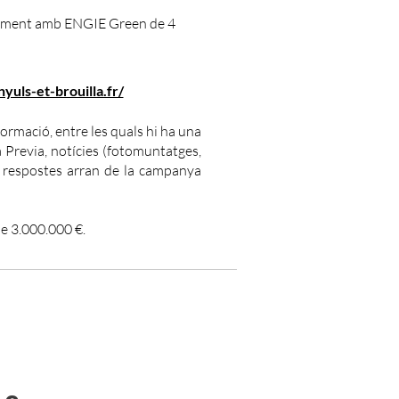
pament amb ENGIE Green de 4
nyuls-et-brouilla.fr/
ormació, entre les quals hi ha una
a Previa, notícies (fotomuntatges,
 i respostes arran de la campanya
de 3.000.000 €.