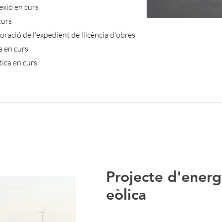
exió en curs
curs
boració de l'expedient de llicència d'obres
a en curs
ica en curs
Projecte d'energ
eòlica