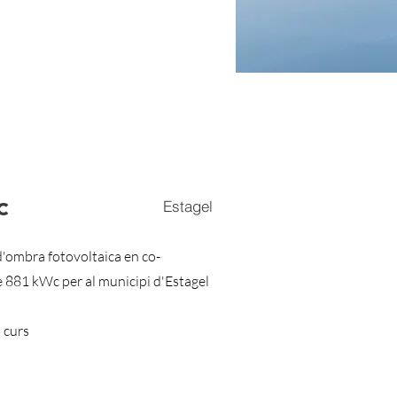
c
Estagel
d'ombra fotovoltaica en co-
81 kWc per al municipi d'Estagel
 curs