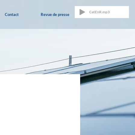
CatEnR.mp3
Contact
Revue de presse