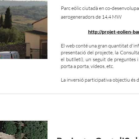
Parc eòlic ciutadà en co-desenvolu
aerogeneradors de 14,4 MW
http://projet-eolien-ba
El web conté una gran quantitat d'inf
presentació del projecte, la Consult
el butlletí), un seguit de preguntes
porta a porta, vídeos, etc.
La inversió participativa objectiu és 