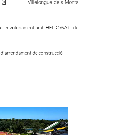
 3
Villelongue dels Monts
co-desenvolupament amb HELIOWATT de
e d'arrendament de construcció