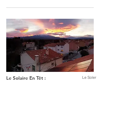
Le Solaire En Têt :
Le Soler
activez l’énergie locale
Toiture photovoltaïque de 9 kWc pour la
commune du Soler
Mise en service en mars 2019
Financé à 18 000€ sur 18 000€
100%