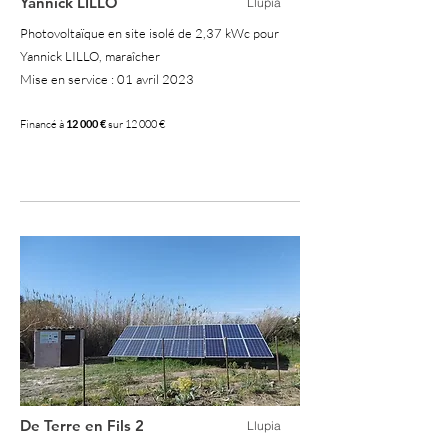
Yannick LILLO
Llupia
Photovoltaïque en site isolé de 2,37 kWc pour
Yannick LILLO, maraîcher
Mise en service : 01 avril 2023
Financé à
12 000 €
sur 12 000 €
100 %
De Terre en Fils 2
Llupia