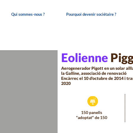
Qui sommes-nous ?
Pourquoi devenir sociétaire ?
Eolienne
Pig
Aerogenerador Pigott en un solar aïll
la Galline, associació de renovació
Encàrrec el 10 d'octubre de 2014 i tran
2020
150 panells
"adoptat" de 150