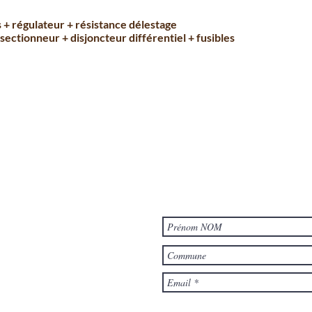
s + régulateur + résistance délestage
 sectionneur + disjoncteur différentiel + fusibles
Je m'abonne à la newsletter 