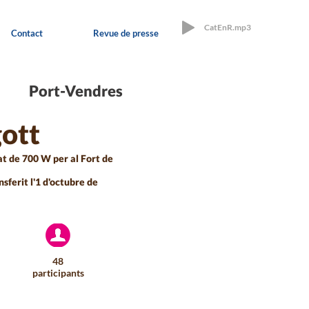
CatEnR.mp3
Contact
Revue de presse
Port-Vendres
gott
at de 700 W per al Fort de
sferit l'1 d'octubre de
48
participants