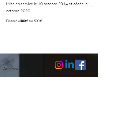
Mise en service le 10 octobre 2014 et cédée le 1
octobre 2020
Financé à
500 €
sur 500 €
100 %
Adresse :
Je m'abonne à la newsletter :